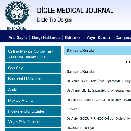
Ana Sayfa
Dergi Hakkında
Editörler
Yayın Kurulu
Danışma
Online Makale Gönderimi /
Danışma Kurulu
Yazar ve Hakem Girişi
Danış
Son Sayı
Danışma Kurulu
Baskıdaki Makaleler
Dr. Ahmet KAN, Dicle Üniv. Diyarbakır, Türki
Arşiv
Dr. Ahmet METE, Gaziantep Üniv. Gaziantep,
Makale Arama
Dr. Alpaslan Kemal TUZCU, Dicle Üniv. Diyarb
Türkiye
İndekslendiği Dizinler
Dr. Ayfer GÖZÜ PİRİNÇÇİOĞLU, Dicle Üniv.
Yayın Etik Kuralları
Diyarbakır, Türkiye