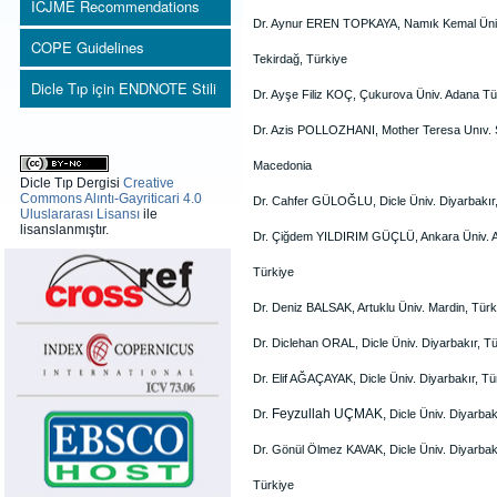
ICJME Recommendations
Dr. Aynur EREN TOPKAYA, Namık Kemal Üni
COPE Guidelines
Tekirdağ, Türkiye
Dicle Tıp için ENDNOTE Stili
Dr. Ayşe Filiz KOÇ, Çukurova Üniv. Adana Tü
Dr. Azis POLLOZHANI, Mother Teresa Unıv. 
Macedonia
Dicle Tıp Dergisi
Creative
Commons Alıntı-Gayriticari 4.0
Dr. Cahfer GÜLOĞLU, Dicle Üniv. Diyarbakır
Uluslararası Lisansı
ile
lisanslanmıştır.
Dr. Çiğdem YILDIRIM GÜÇLÜ, Ankara Üniv. 
Türkiye
Dr. Deniz BALSAK, Artuklu Üniv. Mardin, Türk
Dr. Diclehan ORAL, Dicle Üniv. Diyarbakır, T
Dr. Elif AĞAÇAYAK, Dicle Üniv. Diyarbakır, Tü
Feyzullah UÇMAK,
Dr.
Dicle Üniv. Diyarbak
Dr. Gönül Ölmez KAVAK, Dicle Üniv. Diyarbakı
Türkiye