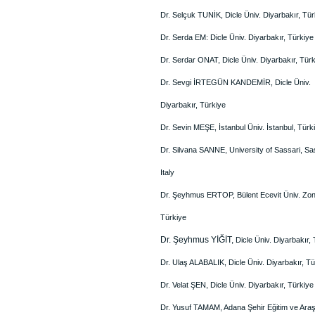
Dr. Selçuk TUNİK, Dicle Üniv. Diyarbakır, Tür
Dr. Serda EM: Dicle Üniv. Diyarbakır, Türkiye
Dr. Serdar ONAT, Dicle Üniv. Diyarbakır, Tür
Dr. Sevgi İRTEGÜN KANDEMİR, Dicle Üniv.
Diyarbakır, Türkiye
Dr. Sevin MEŞE, İstanbul Üniv. İstanbul, Türk
Dr. Silvana SANNE, University of Sassari, Sa
Italy
Dr. Şeyhmus ERTOP, Bülent Ecevit Üniv. Zon
Türkiye
Dr. Şeyhmus YİĞİT,
Dicle Üniv. Diyarbakır,
Dr. Ulaş ALABALIK, Dicle Üniv. Diyarbakır, Tü
Dr. Velat ŞEN, Dicle Üniv. Diyarbakır, Türkiye
Dr. Yusuf TAMAM, Adana Şehir Eğitim ve Ara