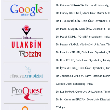
Dr. Gülsen ÖZKAYA SAHİN, Lund University, 
Dr. Güney BADEMCİ, Miami Univ. Miami, AB
Dr. H. Murat BİLGİN, Dicle Üniv. Diyarbakır, 
Dr. Hakkı ŞİMŞEK, Dicle Üniv. Diyarbakır, Tü
Dr. Harbir KOHLI, PGIMER chandigarh, India
Dr. Hasan YILMAZ, Yüzüncüyıl Üniv. Van, Tü
Dr. İbrahim KAPLAN, Dicle Üniv. Diyarbakır, 
Dr. İlker KELLE, Dicle Üniv. Diyarbakır, Türki
Dr. İlyas YOLBAŞ, Dicle Üniv. Diyarbakır, Tür
Dr. Jagdish CHANDRA, Lady Hardinge Medic
College Delhi, Bangladeş, India
Dr. Lut TAMAM, Çukurova Üniv. Adana, Türki
Dr. M. Kamuran BİRCAN, Dicle Üniv. Diyarbak
Türkiye