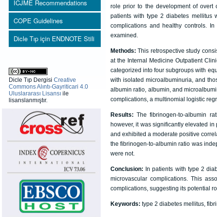
ICJME Recommendations
role prior to the development of overt 
patients with type 2 diabetes mellitus
COPE Guidelines
complications and healthy controls. In
examined.
Dicle Tıp için ENDNOTE Stili
Methods:
This retrospective study consi
at the Internal Medicine Outpatient Cli
categorized into four subgroups with equ
Dicle Tıp Dergisi
Creative
with isolated microalbuminuria, and thos
Commons Alıntı-Gayriticari 4.0
albumin ratio, albumin, and microalbumi
Uluslararası Lisansı
ile
complications, a multinomial logistic re
lisanslanmıştır.
Results:
The fibrinogen-to-albumin rat
however, it was significantly elevated i
and exhibited a moderate positive correl
the fibrinogen-to-albumin ratio was ind
were not.
Conclusion:
In patients with type 2 dia
microvascular complications. This asso
complications, suggesting its potential r
Keywords:
type 2 diabetes mellitus, f