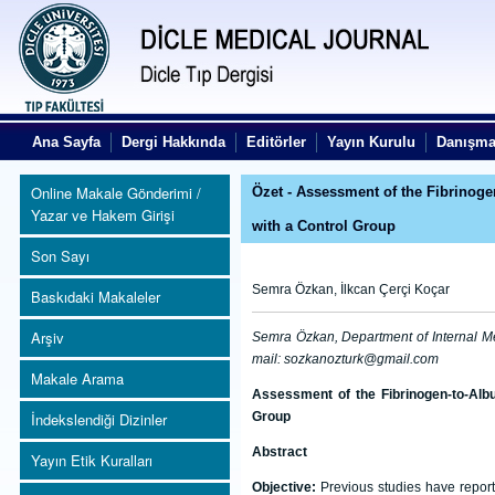
Ana Sayfa
Dergi Hakkında
Editörler
Yayın Kurulu
Danışma
Online Makale Gönderimi /
Özet - Assessment of the Fibrinoge
Yazar ve Hakem Girişi
with a Control Group
Son Sayı
Semra Özkan, İlkcan Çerçi Koçar
Baskıdaki Makaleler
Arşiv
Semra Özkan, Department of Internal Me
mail: sozkanozturk@gmail.com
Makale Arama
Assessment of the Fibrinogen-to-Albu
İndekslendiği Dizinler
Group
Abstract
Yayın Etik Kuralları
Objective:
Previous studies have report