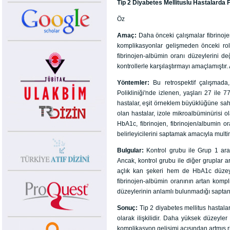
Tip 2 Diyabetes Mellituslu Hastalarda F
Öz
Amaç:
Daha önceki çalışmalar fibrinojen
komplikasyonlar gelişmeden önceki rol
fibrinojen-albümin oranı düzeylerini de
kontrollerle karşılaştırmayı amaçlamıştır. 
Yöntemler:
Bu retrospektif çalışmad
Polikliniği'nde izlenen, yaşları 27 ile
hastalar, eşit örneklem büyüklüğüne sahip
olan hastalar, izole mikroalbüminürisi o
HbA1c, fibrinojen, fibrinojen/albumin 
belirleyicilerini saptamak amacıyla multin
Bulgular:
Kontrol grubu ile Grup 1 aras
Ancak, kontrol grubu ile diğer gruplar a
açlık kan şekeri hem de HbA1c düzeyle
fibrinojen-albümin oranının artan kompl
düzeylerinin anlamlı bulunmadığı saptan
Sonuç:
Tip 2 diyabetes mellitus hastal
olarak ilişkilidir. Daha yüksek düzeyl
komplikasyon gelişimi açısından artmış ri