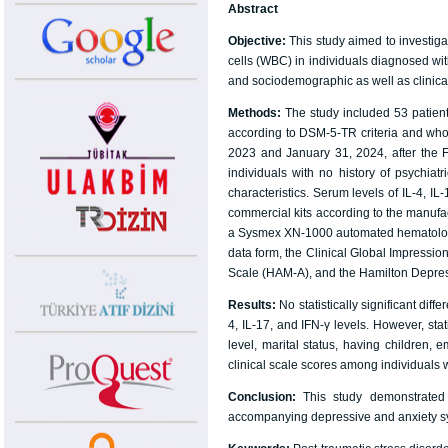
Abstract
Objective:
This study aimed to investigat
cells (WBC) in individuals diagnosed wi
and sociodemographic as well as clinical
Methods:
The study included 53 patie
according to DSM-5-TR criteria and who 
2023 and January 31, 2024, after the
individuals with no history of psychia
characteristics. Serum levels of IL-4,
commercial kits according to the manufa
a Sysmex XN-1000 automated hematology
data form, the Clinical Global Impressio
Scale (HAM-A), and the Hamilton Depre
Results:
No statistically significant d
4, IL-17, and IFN-γ levels. However, sta
level, marital status, having children
clinical scale scores among individuals 
Conclusion:
This study demonstrated
accompanying depressive and anxiety s