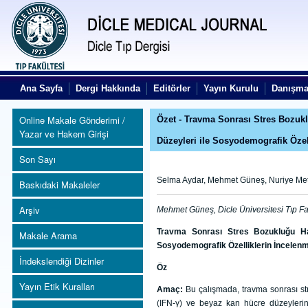
Ana Sayfa
Dergi Hakkında
Editörler
Yayın Kurulu
Danışma
Online Makale Gönderimi /
Özet - Travma Sonrası Stres Bozukl
Yazar ve Hakem Girişi
Düzeyleri ile Sosyodemografik Özel
Son Sayı
Selma Aydar, Mehmet Güneş, Nuriye Me
Baskıdaki Makaleler
Arşiv
Mehmet Güneş, Dicle Üniversitesi Tıp Fa
Travma Sonrası Stres Bozukluğu Has
Makale Arama
Sosyodemografik Özelliklerin İncele
İndekslendiği Dizinler
Öz
Yayın Etik Kuralları
Amaç:
Bu çalışmada, travma sonrası str
(IFN-γ) ve beyaz kan hücre düzeylerinin