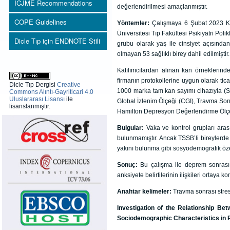
ICJME Recommendations
değerlendirilmesi amaçlanmıştır.
COPE Guidelines
Yöntemler:
Çalışmaya 6 Şubat 2023 Ka
Üniversitesi Tıp Fakültesi Psikiyatri Pol
Dicle Tıp için ENDNOTE Stili
grubu olarak yaş ile cinsiyet açısından
olmayan 53 sağlıklı birey dahil edilmiştir.
Katılımcılardan alınan kan örneklerin
firmanın protokollerine uygun olarak ti
Dicle Tıp Dergisi
Creative
1000 marka tam kan sayımı cihazıyla (Sy
Commons Alıntı-Gayriticari 4.0
Uluslararası Lisansı
ile
Global İzlenim Ölçeği (CGI), Travma So
lisanslanmıştır.
Hamilton Depresyon Değerlendirme Ölçe
Bulgular:
Vaka ve kontrol grupları aras
bulunmamıştır. Ancak TSSB’li bireylerd
yakını bulunma gibi sosyodemografik özelli
Sonuç:
Bu çalışma ile deprem sonrası
anksiyete belirtilerinin ilişkileri ortaya k
Anahtar kelimeler:
Travma sonrası stres
Investigation of the Relationship Be
Sociodemographic Characteristics in P