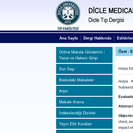
Ana Sayfa
Dergi Hakkında
Editörler
Online Makale Gönderimi /
Özet - 
Yazar ve Hakem Girişi
Son Sayı
Hülya Kö
Baskıdaki Makaleler
Hulya K
hulyaas
Arşiv
Evaluati
Makale Arama
Abstrac
İndekslendiği Dizinler
Objecti
chest, an
Yayın Etik Kuralları
impact of