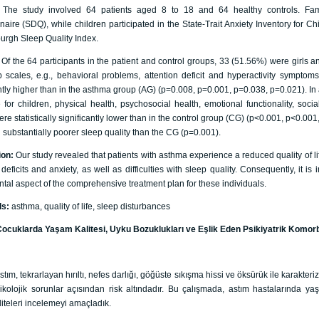
:
The study involved 64 patients aged 8 to 18 and 64 healthy controls. Fami
aire (SDQ), while children participated in the State-Trait Anxiety Inventory for Chi
burgh Sleep Quality Index.
:
Of the 64 participants in the patient and control groups, 33 (51.56%) were girls
 scales, e.g., behavioral problems, attention deficit and hyperactivity symptom
ntly higher than in the asthma group (AG) (p=0.008, p=0.001, p=0.038, p=0.021). In as
e for children, physical health, psychosocial health, emotional functionality, socia
re statistically significantly lower than in the control group (CG) (p˂0.001, p˂0.00
 substantially poorer sleep quality than the CG (p=0.001).
ion:
Our study revealed that patients with asthma experience a reduced quality of l
 deficits and anxiety, as well as difficulties with sleep quality. Consequently, it i
al aspect of the comprehensive treatment plan for these individuals.
ds:
asthma, quality of life, sleep disturbances
Çocuklarda Yaşam Kalitesi, Uyku Bozuklukları ve Eşlik Eden Psikiyatrik Komorbi
stım, tekrarlayan hırıltı, nefes darlığı, göğüste sıkışma hissi ve öksürük ile karakteri
sikolojik sorunlar açısından risk altındadır. Bu çalışmada, astım hastalarında yaş
iteleri incelemeyi amaçladık.