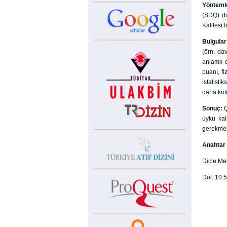
Yönteml
(SDQ) do
Kalitesi 
Bulgula
(örn. dav
anlamlı 
puanı, fi
istatist
daha kötü
Sonuç:
Ç
uyku kal
gerekmek
Anahtar 
Dicle Me
Doi: 10.