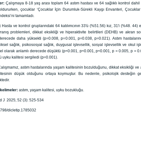
er:
Çalışmaya 8-18 yaş arası toplam 64 astım hastası ve 64 sağlıklı kontrol dahil e
ldururken, çocuklar ‘Çocuklar İçin Durumluk-Sürekli Kaygı Envanteri, Çocuklar
İndeksi’ni tamamladı.
r:
Hasta ve kontrol gruplarındaki 64 katılımcının 33'ü (%51.56) kız, 31'i (%48. 44) 
ranış problemleri, dikkat eksikliği ve hiperaktivite belirtileri (DEHB) ve akran so
derecede daha yüksekti (p=0.008, p=0.001, p=0.038, p=0.021). Astım hastaların
ziksel sağlık, psikososyal sağlık, duygusal işlevsellik, sosyal işlevsellik ve okul i
iksel olarak anlamlı derecede düşüktü (p˂0.001, p˂0.001, p˂0.001, p = 0.005, p = 
 uyku kalitesi sergiledi (p=0.001).
alışmamız, astım hastalarında yaşam kalitesinin bozulduğunu, dikkat eksikliği ve 
itesinin düşük olduğunu ortaya koymuştur. Bu nedenle, psikolojik desteğin ge
tedir.
kelimeler:
astım, yaşam kalitesi, uyku bozukluğu.
d J 2025; 52 (3): 525-534
5798/dicletip.1785032