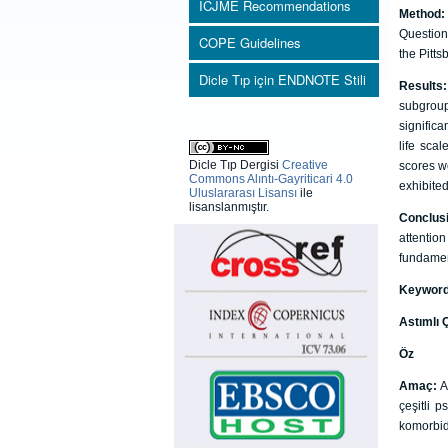
ICJME Recommendations
Method
Questionn
COPE Guidelines
the Pitts
Dicle Tıp için ENDNOTE Stili
Results
subgroup
significa
life scal
Dicle Tıp Dergisi
Creative
scores we
Commons Alıntı-Gayriticari 4.0
exhibited
Uluslararası Lisansı
ile
lisanslanmıştır.
Conclus
attention
fundament
Keywor
Astımlı 
Öz
Amaç:
A
çeşitli p
komorbid