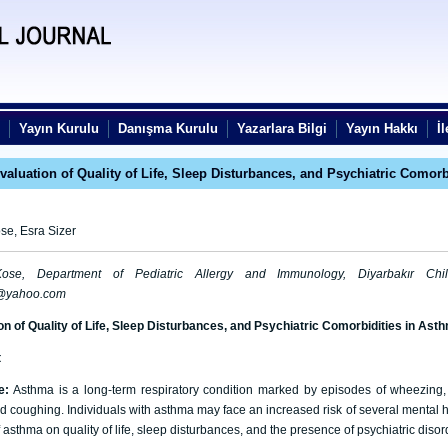
Yayın Kurulu
Danışma Kurulu
Yazarlara Bilgi
Yayın Hakkı
İl
Evaluation of Quality of Life, Sleep Disturbances, and Psychiatric Comorb
se, Esra Sizer
ose, Department of Pediatric Allergy and Immunology, Diyarbakır Childr
@yahoo.com
on of Quality of Life, Sleep Disturbances, and Psychiatric Comorbidities in Ast
t
ve:
Asthma is a long-term respiratory condition marked by episodes of wheezing, di
d coughing. Individuals with asthma may face an increased risk of several mental he
 asthma on quality of life, sleep disturbances, and the presence of psychiatric diso