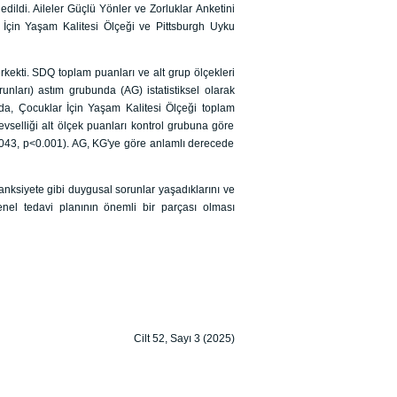
dildi. Aileler Güçlü Yönler ve Zorluklar Anketini
 İçin Yaşam Kalitesi Ölçeği ve Pittsburgh Uyku
erkekti. SDQ toplam puanları ve alt grup ölçekleri
runları) astım grubunda (AG) istatistiksel olarak
da, Çocuklar İçin Yaşam Kalitesi Ölçeği toplam
şlevselliği alt ölçek puanları kontrol grubuna göre
0.043, p˂0.001). AG, KG'ye göre anlamlı derecede
anksiyete gibi duygusal sorunlar yaşadıklarını ve
nel tedavi planının önemli bir parçası olması
Cilt 52, Sayı 3 (2025)