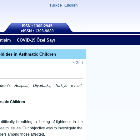
Türkçe
English
ISSN : 1300-2945
eISSN : 1308-9889
etişim
COVID-19 Özel Sayı
idities in Asthmatic Children
< Geri
en’s Hospital, Diyarbakır, Türkiye e-mail:
hmatic Children
fficulty breathing, a feeling of tightness in the
alth issues. Our objective was to investigate the
rders among those affected.