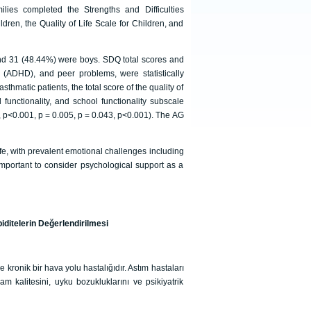
lies completed the Strengths and Difficulties
ldren, the Quality of Life Scale for Children, and
 and 31 (48.44%) were boys. SDQ total scores and
s (ADHD), and peer problems, were statistically
thmatic patients, the total score of the quality of
l functionality, and school functionality subscale
1, p˂0.001, p = 0.005, p = 0.043, p˂0.001). The AG
ife, with prevalent emotional challenges including
s important to consider psychological support as a
ditelerin Değerlendirilmesi
ze kronik bir hava yolu hastalığıdır. Astım hastaları
am kalitesini, uyku bozukluklarını ve psikiyatrik